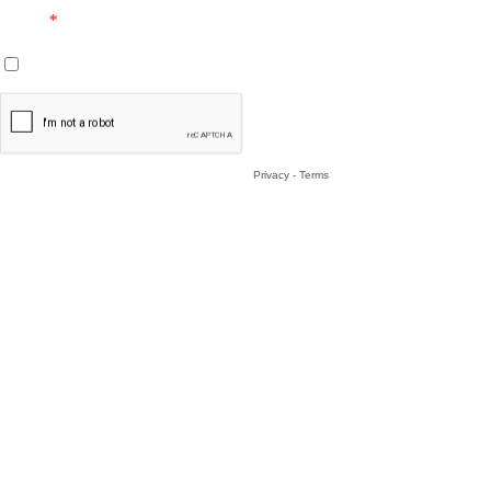
E-mail
*
Je confirme avoir pris connaissance de la
Politique de Confidentialité
r
Privacy
-
Terms